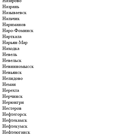
Назарово
Назрань
Называевск
Нальчик
Нариманов
Наро-Фоминск
Нарткала
Нарьян-Мар
Находка
Невель
Невельск
Невинномысск
Невьянск
Нелидово
Неман
Нерехта
Нерчинск
Нерюнгри
Нестеров
Нефтегорск
Нефтекамск
Нефтекумск
Нефтеюганск