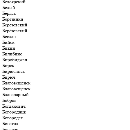
Белоярский
Белый
Бердск
Березники
Берёзовский
Берёзовский
Беслан
Бийск
Бикин
Билибино
Биробиджан
Бирск
Бирюсинск
Бирюч
Благовещенск
Благовещенск
Благодарный
Бобров
Богданович
Богородицк
Богородск
Боготол
Богучар