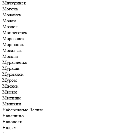
Мичуринск
Могоча
Можайск
Можга
Моздок
Мончегорск
Морозовск
Моршанск
Мосальск
Москва
Муравленко
Мураши
Мурманск
Муром
Мценск
Мыски
Мытищи
Мышкин
Набережные Челны
Навашино
Наволоки
Надым