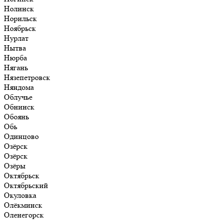
Нолинск
Норильск
Ноябрьск
Нурлат
Нытва
Нюрба
Нягань
Нязепетровск
Няндома
Облучье
Обнинск
Обоянь
Обь
Одинцово
Озёрск
Озёрск
Озёры
Октябрьск
Октябрьский
Окуловка
Олёкминск
Оленегорск