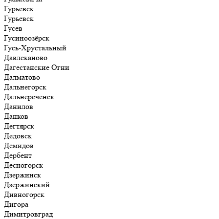
Гурьевск
Гурьевск
Гусев
Гусиноозёрск
Гусь-Хрустальный
Давлеканово
Дагестанские Огни
Далматово
Дальнегорск
Дальнереченск
Данилов
Данков
Дегтярск
Дедовск
Демидов
Дербент
Десногорск
Дзержинск
Дзержинский
Дивногорск
Дигора
Димитровград