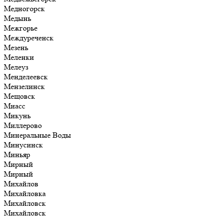
Медногорск
Медынь
Межгорье
Междуреченск
Мезень
Меленки
Мелеуз
Менделеевск
Мензелинск
Мещовск
Миасс
Микунь
Миллерово
Минеральные Воды
Минусинск
Миньяр
Мирный
Мирный
Михайлов
Михайловка
Михайловск
Михайловск