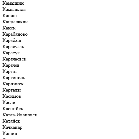
Камышин
Камышлов
Канаш
Кандалакша
Канск
Карабаново
Карабаш
Карабулак
Карасук
Карачаевск
Карачев
Каргат
Каргополь
Карпинск
Карталы
Касимов
Касли
Каспийск
Катав-Ивановск
Катайск
Качканар
Кашин