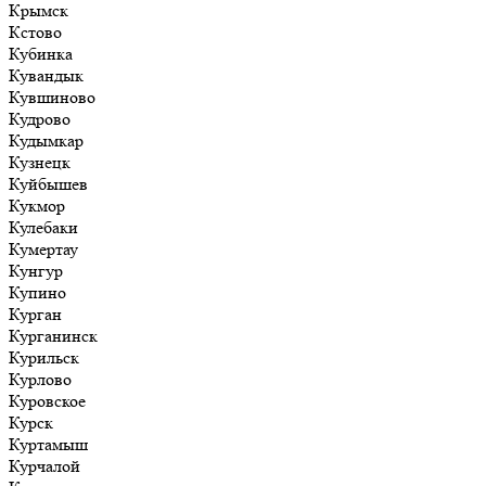
Крымск
Кстово
Кубинка
Кувандык
Кувшиново
Кудрово
Кудымкар
Кузнецк
Куйбышев
Кукмор
Кулебаки
Кумертау
Кунгур
Купино
Курган
Курганинск
Курильск
Курлово
Куровское
Курск
Куртамыш
Курчалой