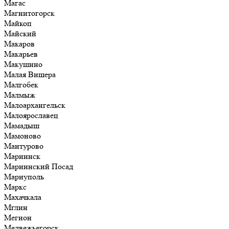
Магас
Магнитогорск
Майкоп
Майский
Макаров
Макарьев
Макушино
Малая Вишера
Малгобек
Малмыж
Малоархангельск
Малоярославец
Мамадыш
Мамоново
Мантурово
Мариинск
Мариинский Посад
Мариуполь
Маркс
Махачкала
Мглин
Мегион
Медвежьегорск