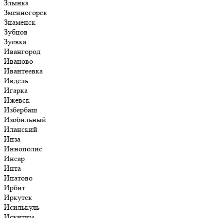
Злынка
Змеиногорск
Знаменск
Зубцов
Зуевка
Ивангород
Иваново
Ивантеевка
Ивдель
Игарка
Ижевск
Избербаш
Изобильный
Иланский
Инза
Иннополис
Инсар
Инта
Ипатово
Ирбит
Иркутск
Исилькуль
Искитим