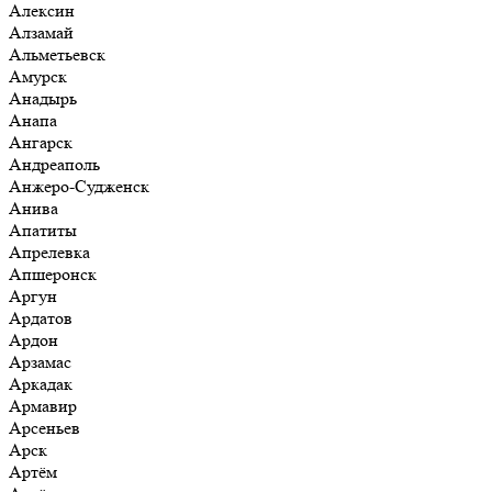
Алексин
Алзамай
Альметьевск
Амурск
Анадырь
Анапа
Ангарск
Андреаполь
Анжеро-Судженск
Анива
Апатиты
Апрелевка
Апшеронск
Аргун
Ардатов
Ардон
Арзамас
Аркадак
Армавир
Арсеньев
Арск
Артём