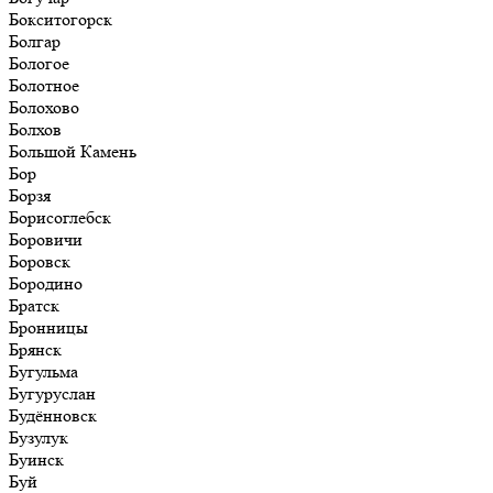
Бокситогорск
Болгар
Бологое
Болотное
Болохово
Болхов
Большой Камень
Бор
Борзя
Борисоглебск
Боровичи
Боровск
Бородино
Братск
Бронницы
Брянск
Бугульма
Бугуруслан
Будённовск
Бузулук
Буинск
Буй