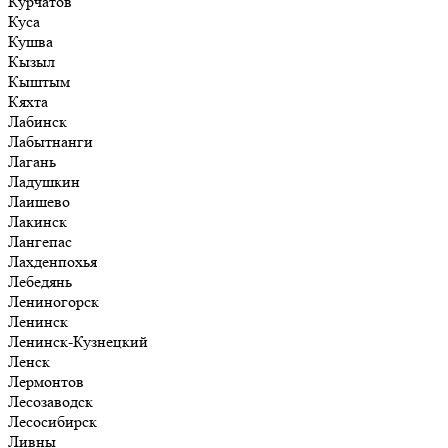
Курчатов
Куса
Кушва
Кызыл
Кыштым
Кяхта
Лабинск
Лабытнанги
Лагань
Ладушкин
Лаишево
Лакинск
Лангепас
Лахденпохья
Лебедянь
Лениногорск
Ленинск
Ленинск-Кузнецкий
Ленск
Лермонтов
Лесозаводск
Лесосибирск
Ливны