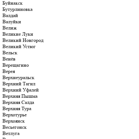
Буйнакск
Бутурлиновка
Валдай
Валуйки
Велиж
Великие Луки
Великий Новгород
Великий Устюг
Вельск
Венёв
Верещагино
Верея
Верхнеуральск
Верхний Тагил
Верхний Уфалей
Верхняя Пышма
Верхняя Салда
Верхняя Тура
Верхотурье
Верхоянск
Весьегонск
Ветлуга