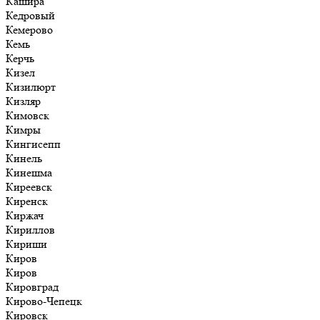
Кашира
Кедровый
Кемерово
Кемь
Керчь
Кизел
Кизилюрт
Кизляр
Кимовск
Кимры
Кингисепп
Кинель
Кинешма
Киреевск
Киренск
Киржач
Кириллов
Кириши
Киров
Киров
Кировград
Кирово-Чепецк
Кировск