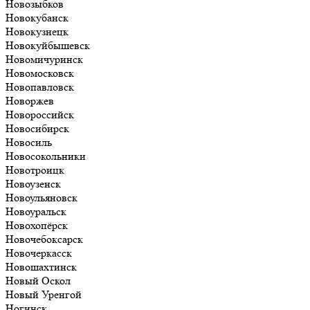
Новозыбков
Новокубанск
Новокузнецк
Новокуйбышевск
Новомичуринск
Новомосковск
Новопавловск
Новоржев
Новороссийск
Новосибирск
Новосиль
Новосокольники
Новотроицк
Новоузенск
Новоульяновск
Новоуральск
Новохопёрск
Новочебоксарск
Новочеркасск
Новошахтинск
Новый Оскол
Новый Уренгой
Ногинск