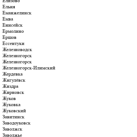
Елизово
Ельня
Еманжелинск
Емва
Енисейск
Ермолино
Ершов
Ессентуки
Железноводск
Железногорск
Железногорск
Железногорск-Илимский
Жердевка
Жигулёвск
Жиздра
Жирновск
Жуков
Жуковка
Жуковский
Завитинск
Заводоуковск
Заволжск
Заволжье