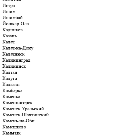
Истра
Ишим
Ишимбай
Йошкар-Ола
Кадников
Казань
Калач
Калач-на-Дону
Калачинск
Калининград
Калининск
Калтан
Калуга
Калязин
Камбарка
Каменка
Каменногорск
Каменск-Уральский
Каменск-Шахтинский
Камень-на-Оби
Камешково
Камызяк