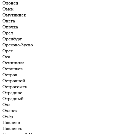
Олонец
Омск
Омутнинск
Онега
Опочка
Орёл
Оренбург
Орехово-Зуево
Орск
Оса
Осинники
Осташков
Остров
Островной
Острогожск
Отрадное
Отрадный
Оха
Оханск
Очёр
Павлово
Павловск