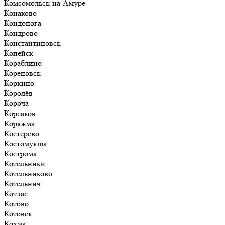
Комсомольск-на-Амуре
Конаково
Кондопога
Кондрово
Константиновск
Копейск
Кораблино
Кореновск
Коркино
Королёв
Короча
Корсаков
Коряжма
Костерёво
Костомукша
Кострома
Котельники
Котельниково
Котельнич
Котлас
Котово
Котовск
Кохма