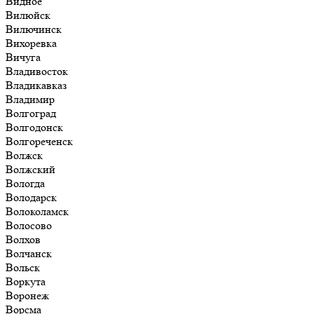
Видное
Вилюйск
Вилючинск
Вихоревка
Вичуга
Владивосток
Владикавказ
Владимир
Волгоград
Волгодонск
Волгореченск
Волжск
Волжский
Вологда
Володарск
Волоколамск
Волосово
Волхов
Волчанск
Вольск
Воркута
Воронеж
Ворсма