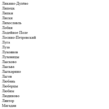
Ликино-Дулёво
Липецк
Липки
Лиски
Лихославль
Лобня
Лодейное Поле
Лосино-Петровский
Луга
Луза
Лукоянов
Луховицы
Лысково
Лысьва
Лыткарино
Льгов
Любань
Люберцы
Любим
Людиново
Лянтор
Магадан