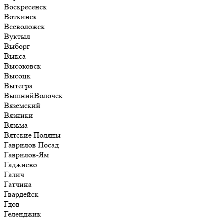
Воскресенск
Воткинск
Всеволожск
Вуктыл
Выборг
Выкса
Высоковск
Высоцк
Вытегра
ВышнийВолочёк
Вяземский
Вязники
Вязьма
Вятские Поляны
Гаврилов Посад
Гаврилов-Ям
Гаджиево
Галич
Гатчина
Гвардейск
Гдов
Геленджик