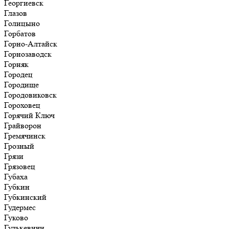
Георгиевск
Глазов
Голицыно
Горбатов
Горно-Алтайск
Горнозаводск
Горняк
Городец
Городище
Городовиковск
Гороховец
Горячий Ключ
Грайворон
Гремячинск
Грозный
Грязи
Грязовец
Губаха
Губкин
Губкинский
Гудермес
Гуково
Гулькевичи