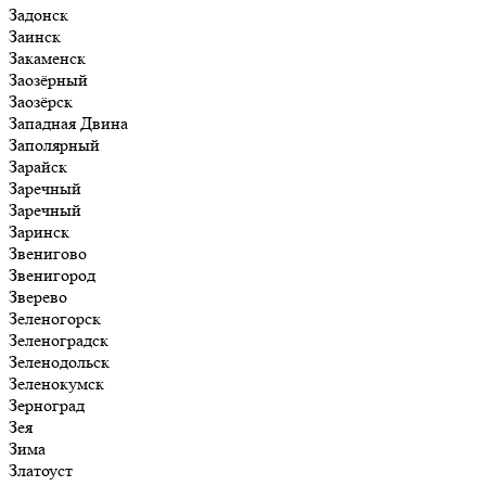
Задонск
Заинск
Закаменск
Заозёрный
Заозёрск
Западная Двина
Заполярный
Зарайск
Заречный
Заречный
Заринск
Звенигово
Звенигород
Зверево
Зеленогорск
Зеленоградск
Зеленодольск
Зеленокумск
Зерноград
Зея
Зима
Златоуст