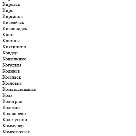
Кировск
Кирс
Кирсанов
Киселёвск
Кисловодск
Клин
Клинцы
Княгинино
Ковдор
Ковылкино
Когалым
Кодинск
Козельск
Козловка
Козьмодемьянск
Кола
Кологрив
Коломна
Колпашево
Кольчугино
Коммунар
Комсомольск