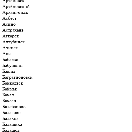
Артёмовск
Артёмовский
Архангельск
Асбест
Асино
Астрахань
Аткарск
Ахтубинск
Ачинск
Аша
Бабаево
Бабушкин
Бавлы
Багратионовск
Байкальск
Баймак
Бакал
Баксан
Балабаново
Балаково
Балахна
Балашиха
Балашов