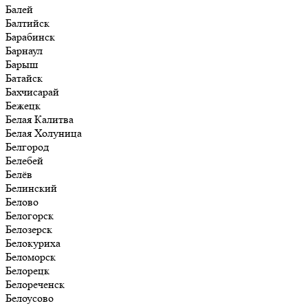
Балей
Балтийск
Барабинск
Барнаул
Барыш
Батайск
Бахчисарай
Бежецк
Белая Калитва
Белая Холуница
Белгород
Белебей
Белёв
Белинский
Белово
Белогорск
Белозерск
Белокуриха
Беломорск
Белорецк
Белореченск
Белоусово