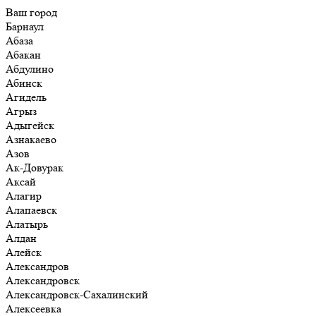
Ваш город
Барнаул
Абаза
Абакан
Абдулино
Абинск
Агидель
Агрыз
Адыгейск
Азнакаево
Азов
Ак-Довурак
Аксай
Алагир
Алапаевск
Алатырь
Алдан
Алейск
Александров
Александровск
Александровск-Сахалинский
Алексеевка